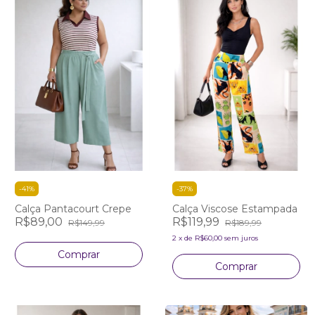
-
41
%
-
37
%
Calça Pantacourt Crepe
Calça Viscose Estampada
R$89,00
R$119,99
R$149,99
R$189,99
2
x
de
R$60,00
sem juros
Comprar
Comprar