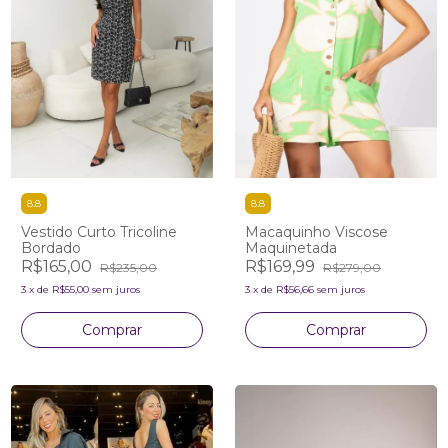
8.8
8.8
Vestido Curto Tricoline
Macaquinho Viscose
Bordado
Maquinetada
R$165,00
R$169,99
R$235,00
R$279,00
3
x
de
R$55,00
sem juros
3
x
de
R$56,66
sem juros
Comprar
Comprar