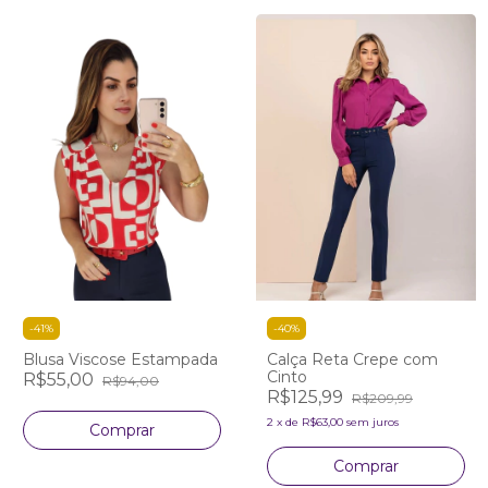
-
41
%
-
40
%
Blusa Viscose Estampada
Calça Reta Crepe com
Cinto
R$55,00
R$94,00
R$125,99
R$209,99
2
x
de
R$63,00
sem juros
Comprar
Comprar