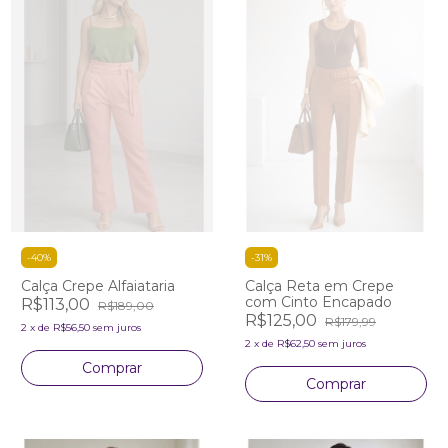
-
40
%
-
31
%
Calça Crepe Alfaiataria
Calça Reta em Crepe
com Cinto Encapado
R$113,00
R$189,00
R$125,00
R$179,99
2
x
de
R$56,50
sem juros
2
x
de
R$62,50
sem juros
Comprar
Comprar