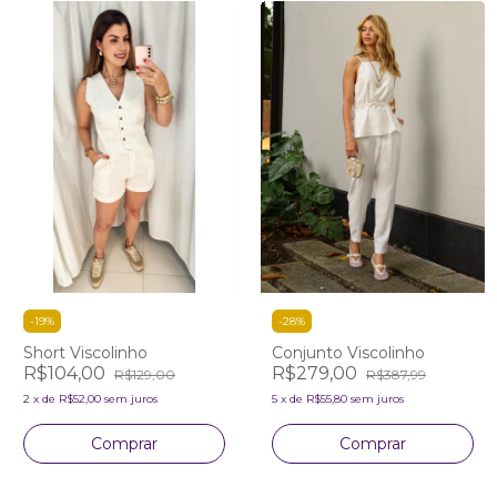
-
19
%
-
28
%
Short Viscolinho
Conjunto Viscolinho
R$104,00
R$279,00
R$129,00
R$387,99
2
x
de
R$52,00
sem juros
5
x
de
R$55,80
sem juros
Comprar
Comprar