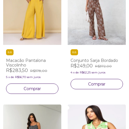
8.8
8.8
Macacão Pantalona
Conjunto Sarja Bordado
Viscolinho
R$249,00
R$372,00
R$283,50
R$378,00
4
x
de
R$62,25
sem juros
5
x
de
R$56,70
sem juros
Comprar
Comprar