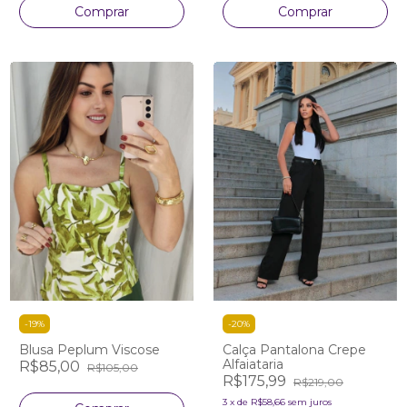
Comprar
Comprar
-
19
%
-
20
%
Blusa Peplum Viscose
Calça Pantalona Crepe
Alfaiataria
R$85,00
R$105,00
R$175,99
R$219,00
3
x
de
R$58,66
sem juros