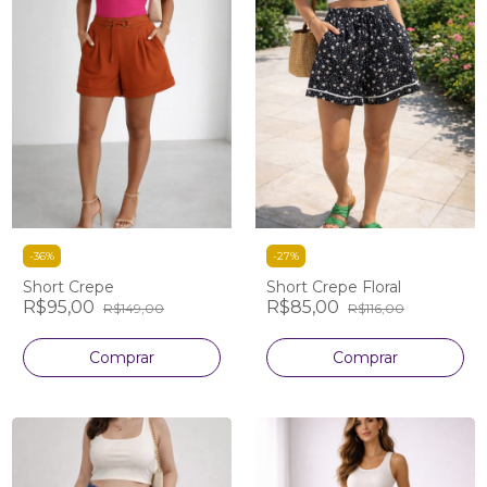
-
36
%
-
27
%
Short Crepe
Short Crepe Floral
R$95,00
R$85,00
R$149,00
R$116,00
Comprar
Comprar