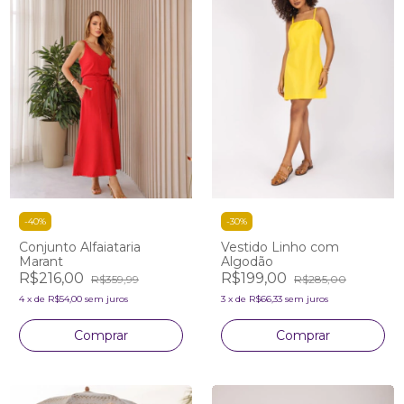
-
40
%
-
30
%
Conjunto Alfaiataria
Vestido Linho com
Marant
Algodão
R$216,00
R$199,00
R$359,99
R$285,00
4
x
de
R$54,00
sem juros
3
x
de
R$66,33
sem juros
Comprar
Comprar