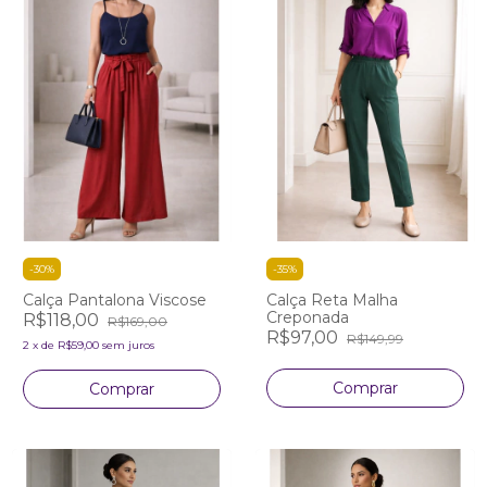
-
30
%
-
35
%
Calça Pantalona Viscose
Calça Reta Malha
Creponada
R$118,00
R$169,00
R$97,00
R$149,99
2
x
de
R$59,00
sem juros
Comprar
Comprar