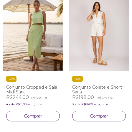
-
30
%
-
40
%
Conjunto Cropped e Saia
Conjunto Colete e Short
Midi Sarja
Sarja
R$244,00
R$198,00
R$349,00
R$329,00
4
x
de
R$61,00
sem juros
3
x
de
R$66,00
sem juros
Comprar
Comprar