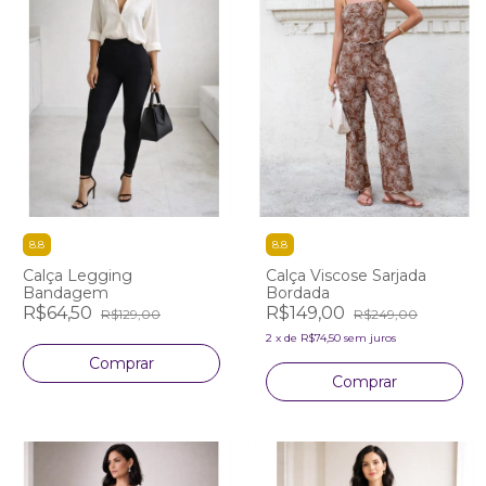
8.8
8.8
Calça Legging
Calça Viscose Sarjada
Bandagem
Bordada
R$64,50
R$149,00
R$129,00
R$249,00
2
x
de
R$74,50
sem juros
Comprar
Comprar