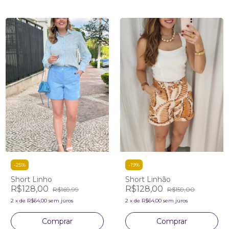
-
25
%
-
19
%
Short Linho
Short Linhão
R$128,00
R$128,00
R$169,99
R$159,00
2
x
de
R$64,00
sem juros
2
x
de
R$64,00
sem juros
Comprar
Comprar