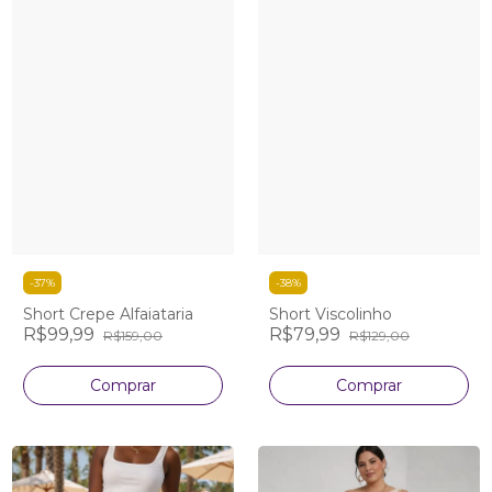
-
37
%
-
38
%
Short Crepe Alfaiataria
Short Viscolinho
R$99,99
R$79,99
R$159,00
R$129,00
Comprar
Comprar