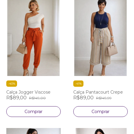
-
40
%
-
41
%
Calça Jogger Viscose
Calça Pantacourt Crepe
R$89,00
R$89,00
R$149,00
R$149,99
Comprar
Comprar