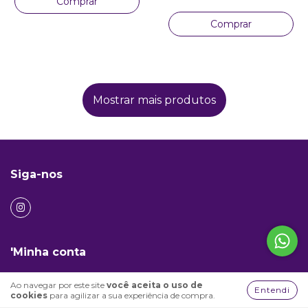
Comprar
Comprar
Mostrar mais produtos
Siga-nos
'Minha conta
Sobre nós
Ao navegar por este site
você aceita o uso de
Entendi
cookies
para agilizar a sua experiência de compra.