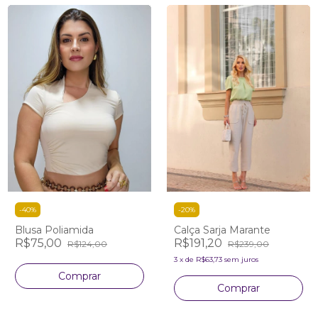
-
40
%
-
20
%
Blusa Poliamida
Calça Sarja Marante
R$75,00
R$191,20
R$124,00
R$239,00
3
x
de
R$63,73
sem juros
Comprar
Comprar