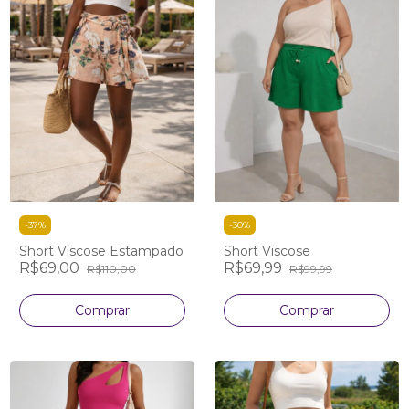
-
37
%
-
30
%
Short Viscose Estampado
Short Viscose
R$69,00
R$69,99
R$110,00
R$99,99
Comprar
Comprar