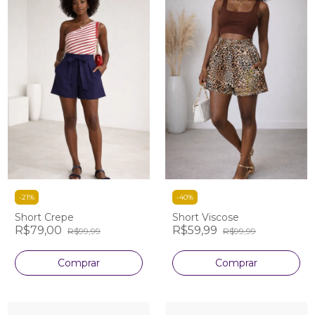
-
21
%
-
40
%
Short Crepe
Short Viscose
R$79,00
R$59,99
R$99,99
R$99,99
Comprar
Comprar