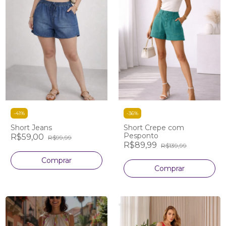
-
41
%
-
36
%
Short Jeans
Short Crepe com
Pesponto
R$59,00
R$99,99
R$89,99
R$139,99
Comprar
Comprar