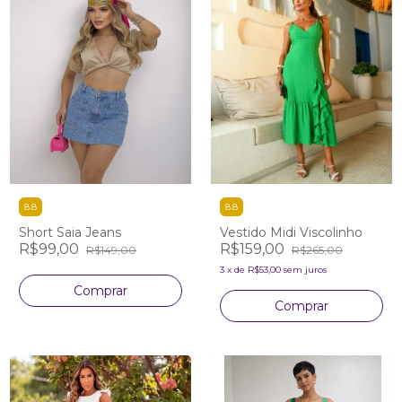
8.8
8.8
Short Saia Jeans
Vestido Midi Viscolinho
R$99,00
R$159,00
R$149,00
R$265,00
3
x
de
R$53,00
sem juros
Comprar
Comprar