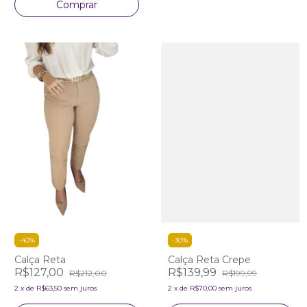
Comprar
-
40
%
-
30
%
Calça Reta
Calça Reta Crepe
R$127,00
R$139,99
R$212,00
R$199,99
2
x
de
R$63,50
sem juros
2
x
de
R$70,00
sem juros