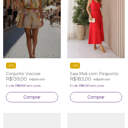
-
37
%
-
23
%
Conjunto Viscose
Saia Midi com Pesponto
R$139,00
R$183,00
R$219,00
R$239,00
2
x
de
R$69,50
sem juros
3
x
de
R$61,00
sem juros
Comprar
Comprar