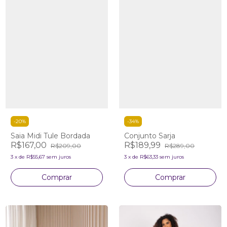
-
20
%
-
34
%
Saia Midi Tule Bordada
Conjunto Sarja
R$167,00
R$189,99
R$209,00
R$289,00
3
x
de
R$55,67
sem juros
3
x
de
R$63,33
sem juros
Comprar
Comprar