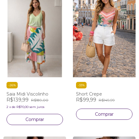
-
26
%
-
33
%
Saia Midi Viscolinho
Short Crepe
R$139,99
R$99,99
R$189,00
R$149,99
2
x
de
R$70,00
sem juros
Comprar
Comprar