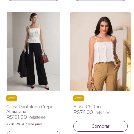
-
20
%
-
20
%
Calça Pantalona Crepe
Blusa Chiffon
Alfaiataria
R$74,00
R$92,00
R$191,00
R$239,99
3
x
de
R$63,67
sem juros
Comprar