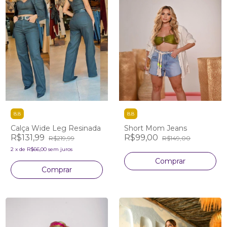
8.8
8.8
Calça Wide Leg Resinada
Short Mom Jeans
R$131,99
R$99,00
R$219,99
R$149,00
2
x
de
R$66,00
sem juros
Comprar
Comprar