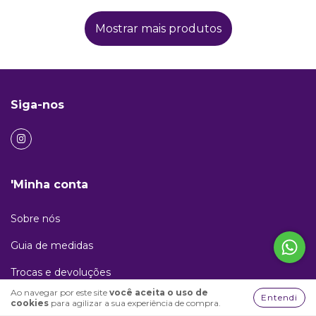
Mostrar mais produtos
Siga-nos
'Minha conta
Sobre nós
Guia de medidas
Trocas e devoluções
Ao navegar por este site
você aceita o uso de
Entendi
Privacidade
cookies
para agilizar a sua experiência de compra.