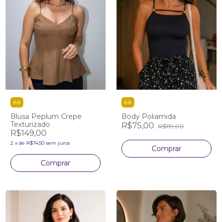
8.8
8.8
Blusa Peplum Crepe
Body Poliamida
Texturizado
R$75,00
R$119,00
R$149,00
2
x
de
R$74,50
sem juros
Comprar
Comprar