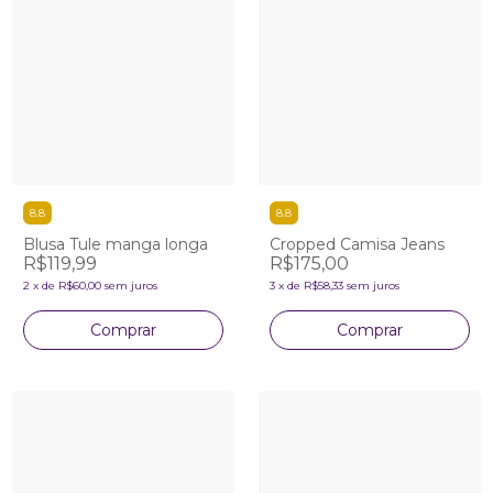
8.8
8.8
Blusa Tule manga longa
Cropped Camisa Jeans
R$119,99
R$175,00
2
x
de
R$60,00
sem juros
3
x
de
R$58,33
sem juros
Comprar
Comprar