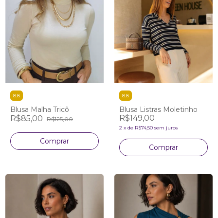
8.8
8.8
Blusa Malha Tricô
Blusa Listras Moletinho
R$149,00
R$85,00
R$125,00
2
x
de
R$74,50
sem juros
Comprar
Comprar