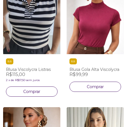
8.8
8.8
Blusa Viscolycra Listras
Blusa Gola Alta Viscolycra
R$115,00
R$99,99
2
x
de
R$57,50
sem juros
Comprar
Comprar