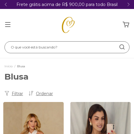
Frete grátis acima de R$ 900,00 para todo Brasil
Início
/
Blusa
Blusa
Filtrar
Ordenar