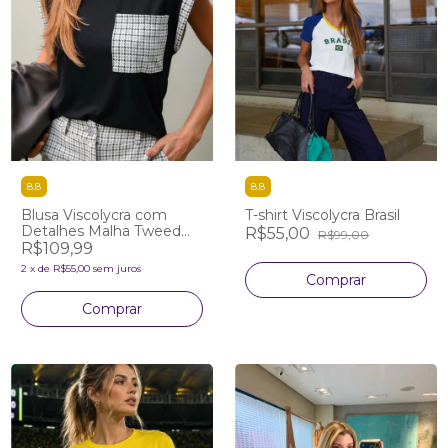
8.8
8.8
Blusa Viscolycra com
T-shirt Viscolycra Brasil
Detalhes Malha Tweed
R$55,00
R$99,00
Pied de Poule
R$109,99
2
x
de
R$55,00
sem juros
Comprar
Comprar