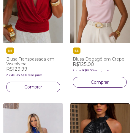
8.8
8.8
Blusa Transpassada em
Blusa Degagê em Crepe
Viscolycra
R$125,00
R$129,99
2
x
de
R$62,50
sem juros
2
x
de
R$65,00
sem juros
Comprar
Comprar