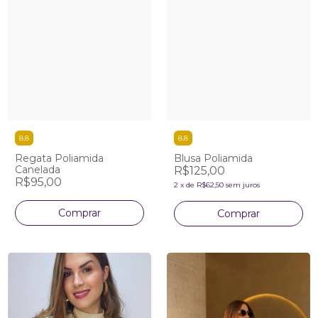
8.8
8.8
Regata Poliamida
Blusa Poliamida
Canelada
R$125,00
R$95,00
2
x
de
R$62,50
sem juros
Comprar
Comprar