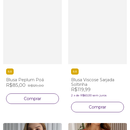
8.8
8.8
Blusa Peplum Poá
Blusa Viscose Sarjada
Soltinha
R$85,00
R$129,00
R$119,99
2
x
de
R$60,00
sem juros
Comprar
Comprar