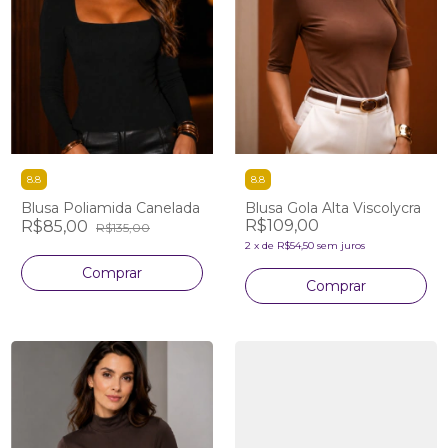
8.8
8.8
Blusa Poliamida Canelada
Blusa Gola Alta Viscolycra
R$109,00
R$85,00
R$135,00
2
x
de
R$54,50
sem juros
Comprar
Comprar