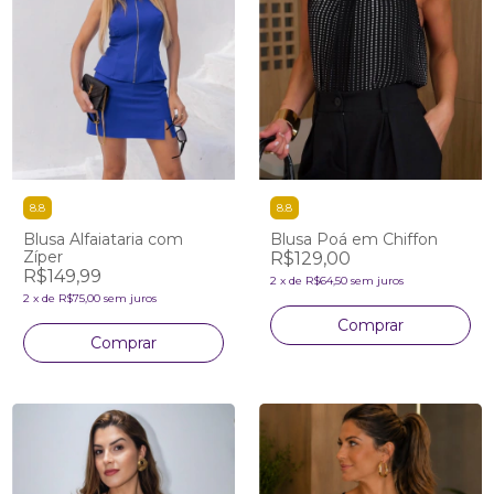
8.8
8.8
Blusa Alfaiataria com
Blusa Poá em Chiffon
Zíper
R$129,00
R$149,99
2
x
de
R$64,50
sem juros
2
x
de
R$75,00
sem juros
Comprar
Comprar