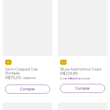
8.8
8.8
Semi Cropped Tule
Blusa Assimétrica Crepe
Bordada
R$129,99
R$75,00
R$139,99
2
x
de
R$65,00
sem juros
Comprar
Comprar