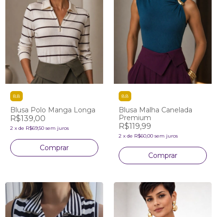
8.8
8.8
Blusa Polo Manga Longa
Blusa Malha Canelada
Premium
R$139,00
R$119,99
2
x
de
R$69,50
sem juros
2
x
de
R$60,00
sem juros
Comprar
Comprar