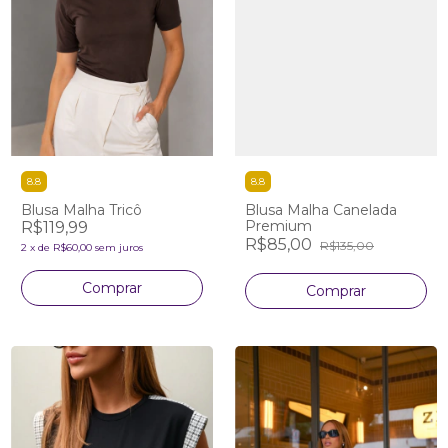
8.8
8.8
Blusa Malha Tricô
Blusa Malha Canelada
Premium
R$119,99
R$85,00
R$135,00
2
x
de
R$60,00
sem juros
Comprar
Comprar