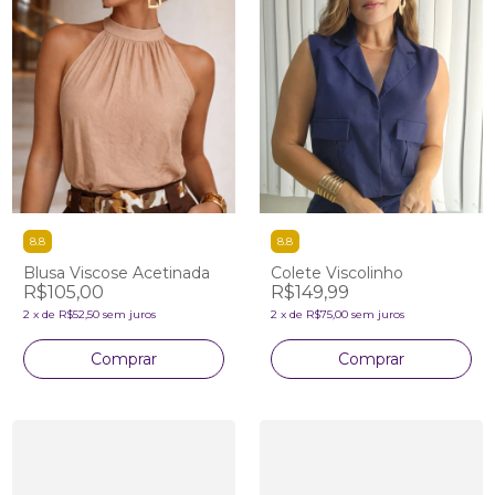
8.8
8.8
Blusa Viscose Acetinada
Colete Viscolinho
R$105,00
R$149,99
2
x
de
R$52,50
sem juros
2
x
de
R$75,00
sem juros
Comprar
Comprar