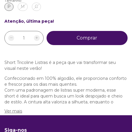
Tamanho
P
M
G
Atenção, última peça!
Short Tricoline Listras é a peça que vai transformar seu
visual neste verão!
Confeccionado em 100% algodão, ele proporciona conforto
e frescor para os dias mais quentes.
Com uma padronagem de listras super moderna, esse
short é ideal para quem busca um look despojado e cheio
de estilo. A cintura alta valoriza a silhueta, enquanto o
fechamento com zíper lateral garante praticidade na hora
Ver mais
de vestir.
Os bolsos laterais são perfeitos para quem gosta de
funcionalidade, e os detalhes com botões na cintura
Siga-nos
adicionam um charme extra à peça.