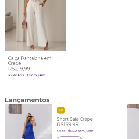
Calça Pantalona em
Crepe
R$219,99
4
x
de
R$55,00
sem juros
Lançamentos
8.8
Short Saia Crepe
R$159,99
3
x
de
R$53,33
sem juros