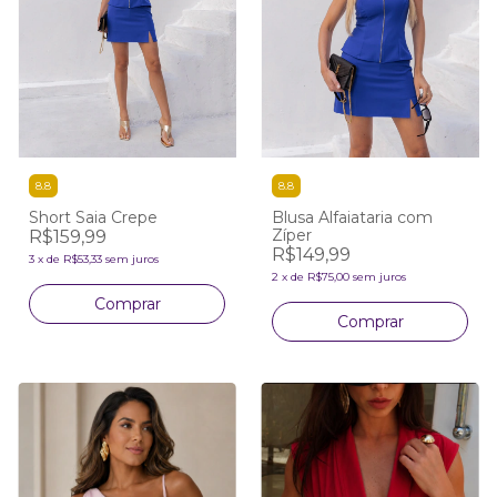
8.8
8.8
Short Saia Crepe
Blusa Alfaiataria com
Zíper
R$159,99
R$149,99
3
x
de
R$53,33
sem juros
2
x
de
R$75,00
sem juros
Comprar
Comprar