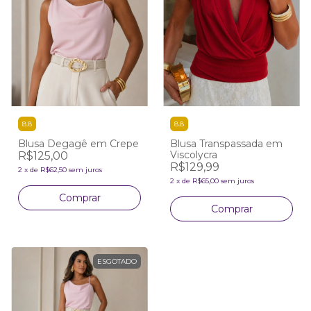
8.8
8.8
Blusa Degagê em Crepe
Blusa Transpassada em
Viscolycra
R$125,00
R$129,99
2
x
de
R$62,50
sem juros
2
x
de
R$65,00
sem juros
Comprar
Comprar
ESGOTADO