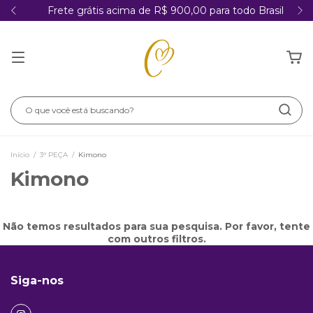
Frete grátis acima de R$ 900,00 para todo Brasil
Início
/
3° PEÇA
/
Kimono
Kimono
Não temos resultados para sua pesquisa. Por favor, tente
com outros filtros.
Siga-nos