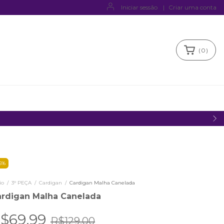
Iniciar sessão
|
Criar uma conta
(
0
)
6
%
io
/
3° PEÇA
/
Cardigan
/
Cardigan Malha Canelada
ardigan Malha Canelada
$69,99
R$129,00