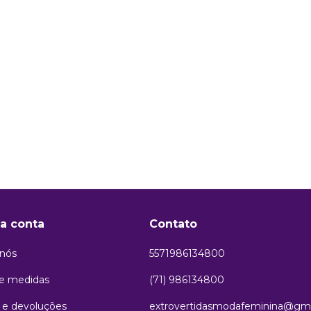
a conta
Contato
 nós
5571986134800
de medidas
(71) 986134800
 e devoluções
extrovertidasmodafeminina@gm