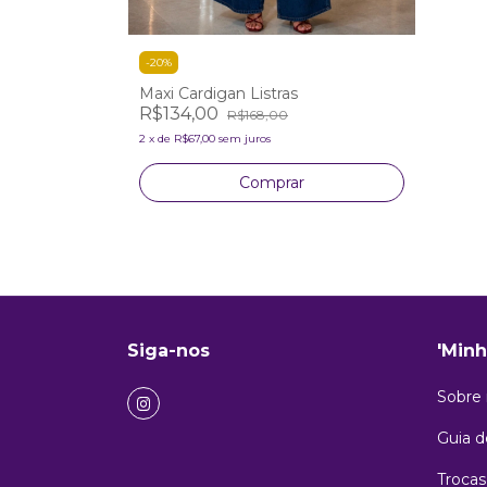
-
20
%
Maxi Cardigan Listras
R$134,00
R$168,00
2
x
de
R$67,00
sem juros
Comprar
Siga-nos
'Minh
Sobre
Guia 
Trocas