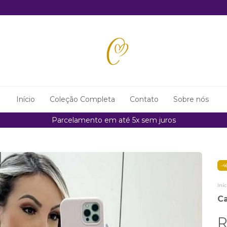
Início
Coleção Completa
Contato
Sobre nós
Parcelamento em até 5x sem juros
-
4
Iníc
C
R