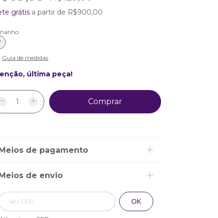
ete grátis
a partir de
R$900,00
manho
P
Guia de medidas
enção, última peça!
Meios de pagamento
Meios de envio
Alterar CEP
Entregas para o CEP:
OK