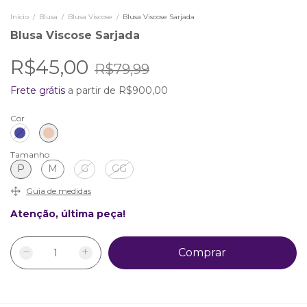
Início
/
Blusa
/
Blusa Viscose
/
Blusa Viscose Sarjada
Blusa Viscose Sarjada
R$45,00
R$79,99
Frete grátis
a partir de
R$900,00
Cor
Tamanho
P
M
G
GG
Guia de medidas
Atenção, última peça!