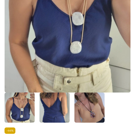
-
44
%