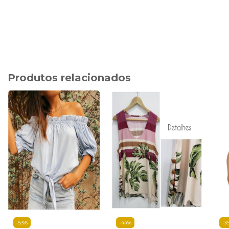
Produtos relacionados
-
53
%
-
44
%
-
3