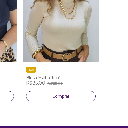
-
32
%
Blusa Malha Tricô
R$85,00
R$125,00
Comprar