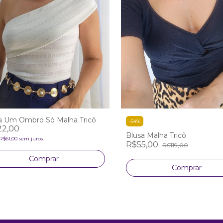
a Um Ombro Só Malha Tricô
-
54
%
22,00
Blusa Malha Tricô
R$61,00
sem juros
R$55,00
R$119,00
Comprar
Comprar