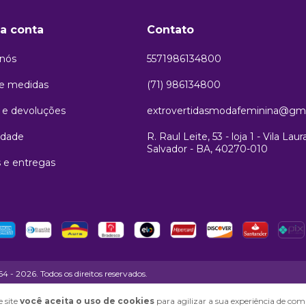
a conta
Contato
 nós
5571986134800
de medidas
(71) 986134800
 e devoluções
extrovertidasmodafeminina@gm
idade
R. Raul Leite, 53 - loja 1 - Vila Laur
Salvador - BA, 40270-010
 e entregas
- 2026. Todos os direitos reservados.
 site
você aceita o uso de cookies
para agilizar a sua experiência de com