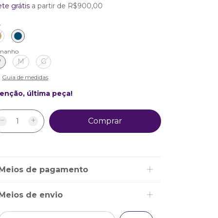
ete grátis
a partir de
R$900,00
r
manho
P
M
G
Guia de medidas
enção, última peça!
Meios de pagamento
Meios de envio
Alterar CEP
Entregas para o CEP: