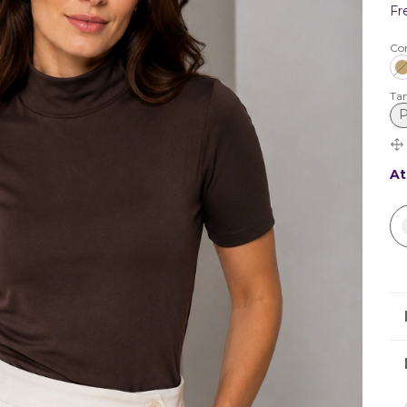
Fr
Co
Ta
At