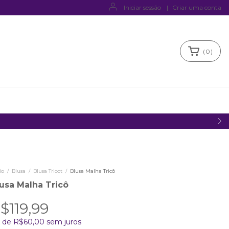
Iniciar sessão
|
Criar uma conta
(
0
)
io
/
Blusa
/
Blusa Tricot
/
Blusa Malha Tricô
usa Malha Tricô
$119,99
x
de
R$60,00
sem juros