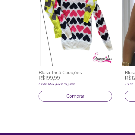
Blusa Tricô Corações
Blus
R$199,99
R$1
3
x
de
R$66,66
sem juros
2
x
de
Comprar