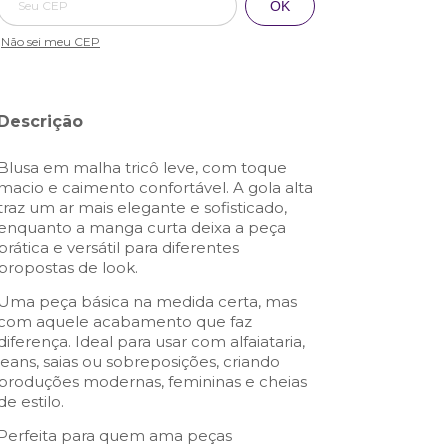
OK
Não sei meu CEP
Descrição
Blusa em malha tricô leve, com toque
macio e caimento confortável. A gola alta
traz um ar mais elegante e sofisticado,
enquanto a manga curta deixa a peça
prática e versátil para diferentes
propostas de look.
Uma peça básica na medida certa, mas
com aquele acabamento que faz
diferença. Ideal para usar com alfaiataria,
jeans, saias ou sobreposições, criando
produções modernas, femininas e cheias
de estilo.
Perfeita para quem ama peças